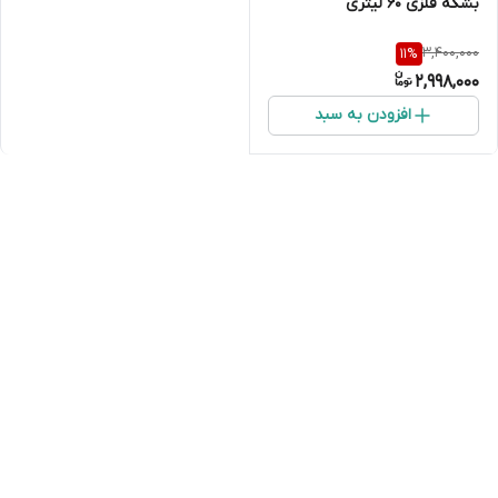
بشکه فلزی 60 لیتری
3,400,000
11
%
2,998,000
افزودن به سبد