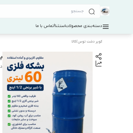
دسته‌بندی محصولات
استثنا!
تماس با ما
کویر دشت توس
/
کالا
بش
دس