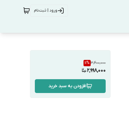
ورود | ثبت‌نام
11
%
3,400,000
2,998,000
افزودن به سبد خرید