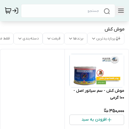
موش کش
پربازدیدترین
برندها
قیمت
دسته‌بندی
فقط م
موش کش - سم سیانور اصل -
۱۰۰ گرمی
350,000
افزودن به سبد