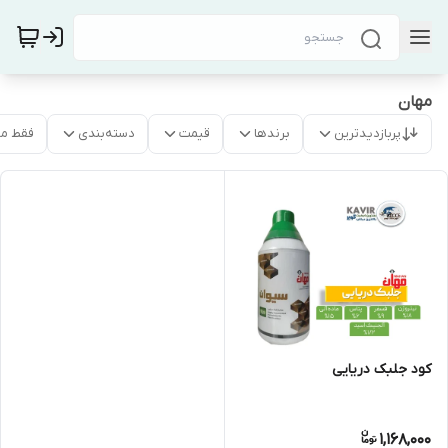
مهان
پربازدیدترین
برندها
قیمت
دسته‌بندی
فقط م
کود جلبک دریایی
1,168,000