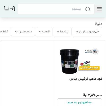
غلیظ
پربازدیدترین
برندها
قیمت
دسته‌بندی
فقط م
کود ماهی فرفیش پلاس
3,890,000
افزودن به سبد