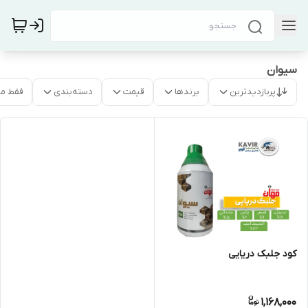
سیوان
پربازدیدترین
برندها
قیمت
دسته‌بندی
فقط م
کود جلبک دریایی
1,168,000