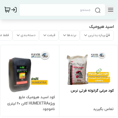
اسید هیومیک
پربازدیدترین
برندها
قیمت
دسته‌بندی
فقط م
کود مرغی گرانوله فرتی نرس
کود اسیـد هیومیک مایع
ویژهHUMEXTRA گالن 20 لیتری
تماس بگیرید
ناموجود