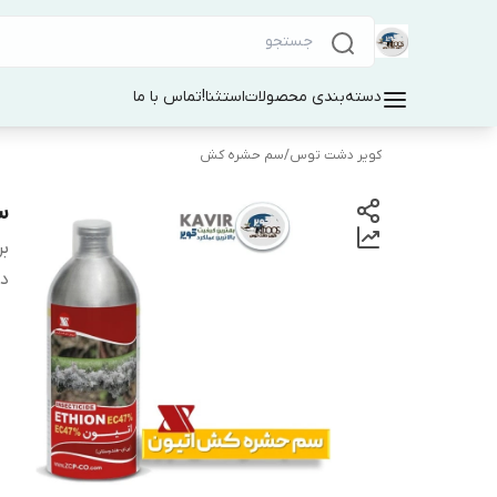
دسته‌بندی محصولات
استثنا!
تماس با ما
کویر دشت توس
/
سم حشره کش
س
بر
دس