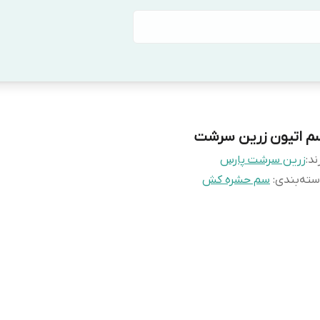
م اتیون زرین سرشت
ند:
زرین سرشت پارس
ته‌بندی
:
سم حشره کش