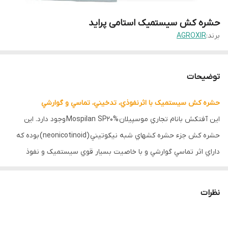
حشره کش سیستمیک استامی پراید
برند:
AGROXIR
توضیحات
حشره کش سيستميک با اثرنفوذي، تدخيني، تماسي و گوارشي
اين آفتکش بانام تجاري موسپيلان
Mospilan SP20%
وجود دارد. این
حشره کش جزء حشره کشهاي شبه نيکوتيني
(neonicotinoid)
بوده که
داراي اثر تماسي گوارشي و با خاصيت بسيار قوي سيستميک و نفوذ
موضعي زياد مي باشد. اين ترکيب بصورت پودر قابل حل در آب
(SP
20%)
براي مبارزه با کليه آفات مکنده و لاروها فرموله مي شود، بعلت
نظرات
فشار بخار بالا
(V.P.: 1x10-3 )
حالت تدخيني خوبي داشته و روي آفات خاکزي
اثر خوبي دارد.