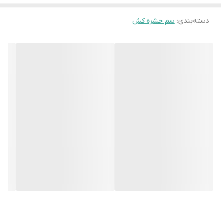
استامي پرايد(موسپیلان)
دسته‌بندی
:
سم حشره کش
حشره کش سيستميک با اثرنفوذي، تدخيني، تماسي و گوارشي
فرمولاسيون شرکت اكسير كشاورزی: 20
% SP
Oral LD
: 146-217 mg/kg
50
دوره کارنس : 50 روز
اين آفتکش بانام تجاري موسپيلان
Mospilan SP20%
وجود دارد. این
حشره کش جزء حشره کشهاي شبه نيکوتيني
(neonicotinoid)
بوده که
داراي اثر تماسي گوارشي و با خاصيت بسيار قوي سيستميک و نفوذ
موضعي زياد مي باشد. اين ترکيب بصورت پودر قابل حل در آب
(SP
20%)
براي مبارزه با کليه آفات مکنده و لاروها فرموله مي شود، بعلت
فشار بخار بالا
(V.P.: 1x10-3 )
حالت تدخيني خوبي داشته و روي آفات خاکزي
اثر خوبي دارد. داراي اثر خاصيت حشره کشي با سرعت عمل بالا ولي
سميت کم براي پستانداران مي باشد. استامي پرايد در مقابل نور خورشيد