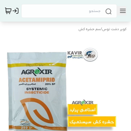
کویر دشت توس
/
سم حشره کش