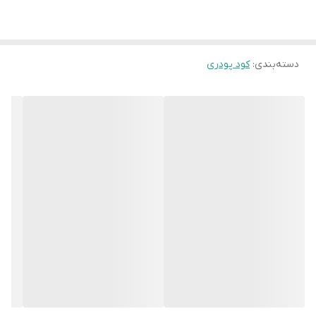
فرد که تامین کننده عناصر ضروری گیاه (نیتروژن، فسفر و پتاسیم) می
باشد. این محصول یک غذای کامل و ایده آل برای تمام گونه های گیاهی
دسته‌بندی
:
کود پودری
است. پلاتو 20-20-20 در انواع کشت‌ها و مراحل رشد و نمو با قابلیت
محلول پاشی و از طریق ریشه قابل استفاده است
و به دلیل انحلال بالا ،
در مخازن کود به هیچ عنوان رسوب نمی نماید
.
مزایای محصول:
افزایش رشد در تمام گونه های گیاهی
مناسب برای تمام مراحل رشد گیاه و محصولات زراعی و باغی
دارای قابلیت جذب سریع و تاثیر فوق العاده
فاقد کلر ، سدیم و فلزات سنگین
آنالیز کودی: