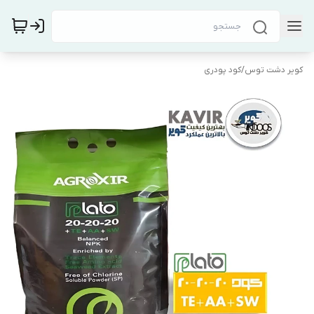
کویر دشت توس
/
کود پودری