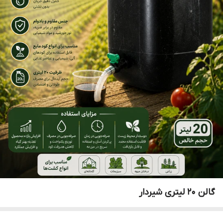
گالن ۲۰ لیتری شیردار