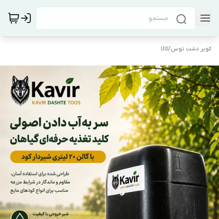
کویر دشت توس
/
کالا