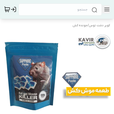
کویر دشت توس
/
جونده کش