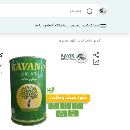
دسته‌بندی محصولات
استثنا!
تماس با ما
کویر دشت توس
/
کود پودری
ک
بر
دس