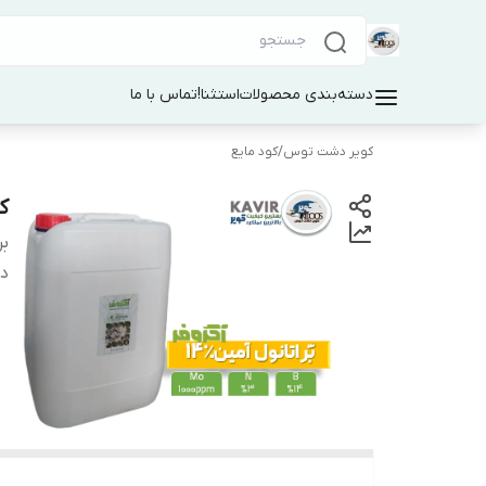
دسته‌بندی محصولات
استثنا!
تماس با ما
کویر دشت توس
/
کود مایع
کو
بر
دس