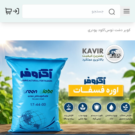
کویر دشت توس
/
کود پودری