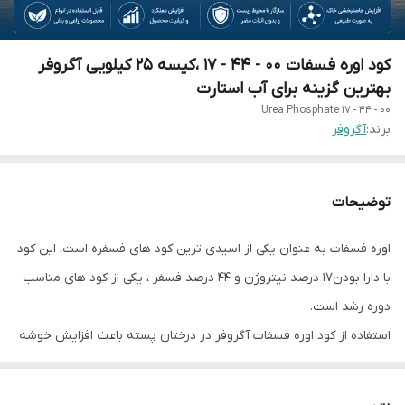
کود اوره فسفات 00 - 44 - 17 ،کیسه 25 کیلویی آگروفر
بهترین گزینه برای آب استارت
Urea Phosphate 17 - 44 - 00
برند:
آگروفر
توضیحات
اوره فسفات به عنوان یکی از اسیدی ترین کود های فسفره است، این کود
با دارا بودن17 درصد نیتروژن و 44 درصد فسفر ، یکی از کود های مناسب
دوره رشد است.
استفاده از کود اوره فسفات آگروفر در درختان پسته باعث افزایش خوشه
بندی ، کاهش سال آوری و حفظ جوانه های سال بعد می شود.
مقدلر مصرف: در باغات 50 - 100 کیلوگرم در هکتار و در گلخانه 15 - 25