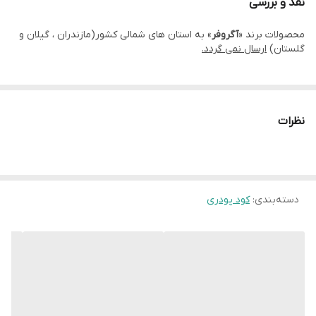
نقد و بررسی
کیلو گرم
محصولات برند «
آگروفر
» به استان های شمالی کشور(مازندران ، گیلان و
محلول پاشی جهت تامین و جذب سریع در گیاهان 2در هزار به همراه
گلستان)
ارسال نمی گردد.
آمینواسید 1در هزار توصیه می شود.
نظرات
دسته‌بندی
:
کود پودری